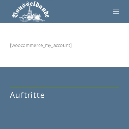
[woocommerce_my_account]
Auftritte